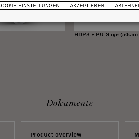
COOKIE-EINSTELLUNGEN
AKZEPTIEREN
ABLEHNE
HDPS + PU-Säge (50cm)
Dokumente
Product overview
M