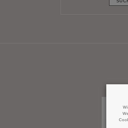
SUC
Wi
We
Cook