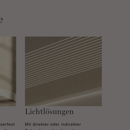
e
Lichtlösungen
serfest
Mit direkter oder indirekter