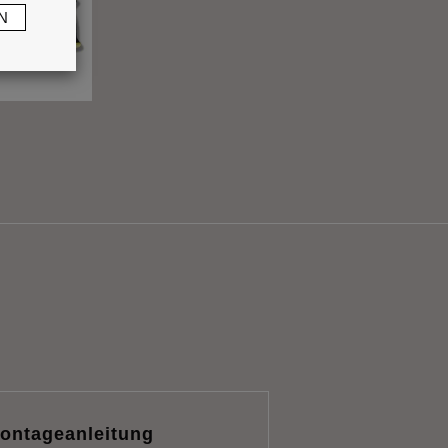
N
ontageanleitung