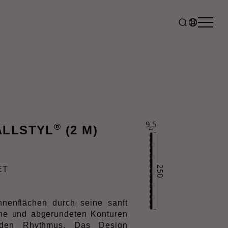
®
ALLSTYL
(2 M)
ET
nenflächen durch seine sanft
he und abgerundeten Konturen
enden Rhythmus. Das Design