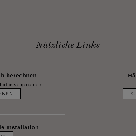
Nützliche Links
ch berechnen
Hä
dürfnisse genau ein
HNEN
S
e Installation