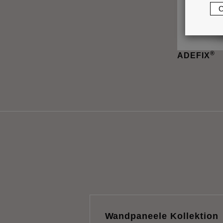
®
ADEFIX
Wandpaneele Kollektion