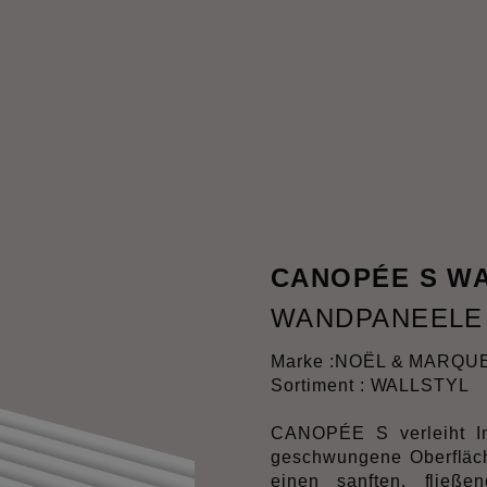
CANOPÉE S W
WANDPANEELE
Marke :
NOËL & MARQU
Sortiment : WALLSTYL
CANOPÉE S verleiht In
geschwungene Oberfläc
einen sanften, fließ