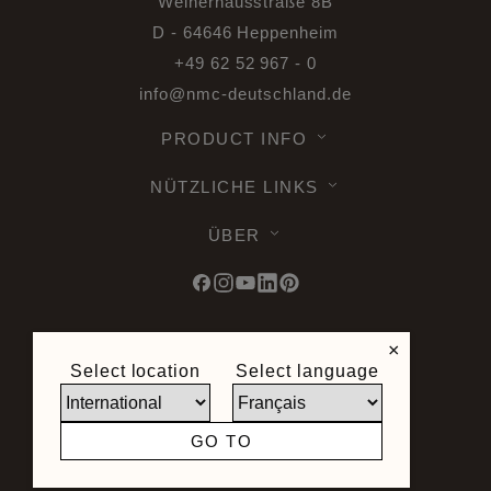
Weiherhausstraße 8B
D - 64646 Heppenheim
+49 62 52 967 - 0
info@nmc-deutschland.de
PRODUCT INFO
NÜTZLICHE LINKS
ÜBER
×
© 2026 Noel & Marquet. Alle Rechte
Select location
Select language
vorbehalten -
Datenschutz DSGVO -
Nutzungsbedingungen -
Geschäftsbedingungen -
Sitemap -
GO TO
Webshop AGB -
Widerrufsbelehrung
Seite erstellt von