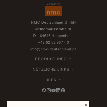
NMC Deutschland GmbH
Weiherhausstraße 8B
D - 64646 Heppenheim
+49 62 52 967 - 0
info@nmc-deutschland.de
PRODUCT INFO
NÜTZLICHE LINKS
ÜBER
×
© 2026 Noel & Marquet. Alle Rechte