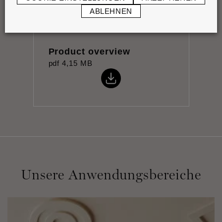
ABLEHNEN
Product overview
pdf
4,15 MB
Unsere Anwendungsbereiche