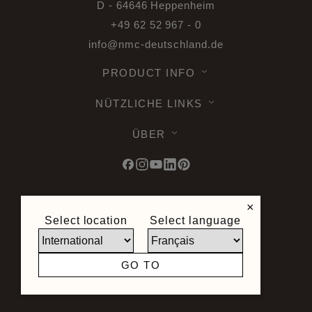
D - 64646 Heppenheim
+49 62 52 967 - 0
info@nmc-deutschland.de
PRODUCT INFO
NÜTZLICHE LINKS
ÜBER
×
© 2026 Noel & Marquet. Alle Rechte
Select location
Select language
vorbehalten -
Datenschutz DSGVO -
Nutzungsbedingungen -
Geschäftsbedingungen -
Sitemap -
GO TO
Webshop AGB -
Widerrufsbelehrung
Seite erstellt von