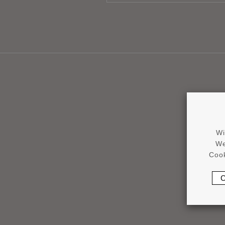
Wi
We
Cook