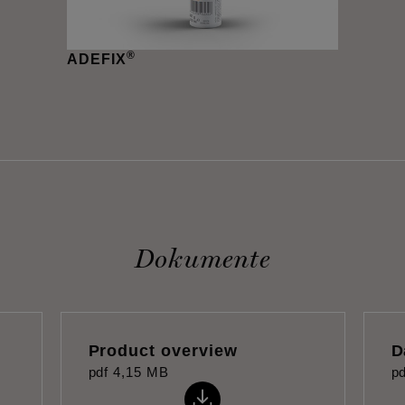
®
ADEFIX
Dokumente
Product overview
D
pdf
4,15 MB
pd