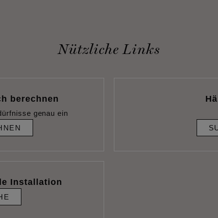
Nützliche Links
ch berechnen
Hä
dürfnisse genau ein
HNEN
S
e Installation
HE