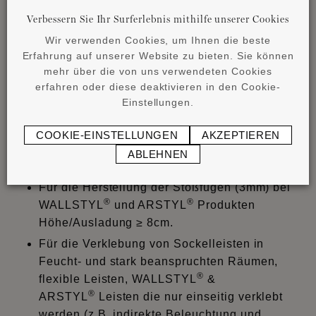
Verbessern Sie Ihr Surferlebnis mithilfe unserer Cookies
Wichtiger Hinweis:
Der Kleberverbrauch ist
Wir verwenden Cookies, um Ihnen die beste
abhängig vom Format der Leiste und der
Erfahrung auf unserer Website zu bieten. Sie können
Beschaffenheit des Untergrundes. Genaue
mehr über die von uns verwendeten Cookies
Klebermenge durch Probeauftrag am Objekt
erfahren oder diese deaktivieren in den Cookie-
ermitteln. Bitte immer Datenblatt und die
Einstellungen.
Verarbeitungsanleitung entsprechend unserem
Handbuch beachten.
COOKIE-EINSTELLUNGEN
AKZEPTIEREN
ABLEHNEN
®
ADEFIX
PLUS
:
Für die Herstellung der Stoßfugen (3mm) bei
®
®
WALLSTYL
und ARSTYL
Produkten
Höhe/Ausladung ≥ 8cm.
Für die Verklebung von Sockelleisten in
Feucht- und stark beanspruchten Räumen,
®
flexible Leisten, WALLSTYL
&
®
ARSTYL
Leisten die nur einseitig verklebt
werden (z.B. indirekte Beleuchtung und