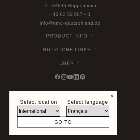
D - 64646 Heppenheim
+49 62 52 967 - 0
info@nmc-deutschland.de
PRODUCT INFO
NÜTZLICHE LINKS
ÜBER
×
© 2026 Noel & Marquet. Alle Rechte
Select location
Select language
vorbehalten -
Datenschutz DSGVO -
Nutzungsbedingungen -
Geschäftsbedingungen -
Sitemap -
GO TO
Webshop AGB -
Widerrufsbelehrung
Seite erstellt von