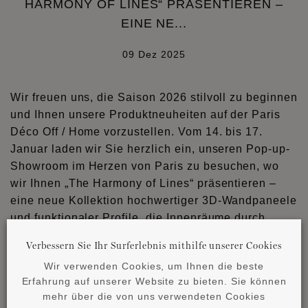
HARMONY OF LINES“ PRÄSENTIEREN –
EINE NE...
09 Dez 2025
Wir freuen uns, die Saison 2026 stilvoll zu beginnen
und Ihnen unsere Produktneuheiten auf der Paris
Déco Off / Home vorzustellen. Vom 14. bis 17.
Januar laden wir Sie herzlich ein, unseren Pop-up-
Showroom im Herzen von Paris zu besuchen, wo
wir Ihnen „The Harmony of Lines“ präsentieren –
eine neue Kollektion hochwertiger 3D-Wandpaneele
und funktionaler Profile, die Innenräume durch
zeitlose lineare Motive und elegante skulpturale
Verbessern Sie Ihr Surferlebnis mithilfe unserer Cookies
Texturen neu definieren.
Wir verwenden Cookies, um Ihnen die beste
Erfahrung auf unserer Website zu bieten. Sie können
mehr über die von uns verwendeten Cookies