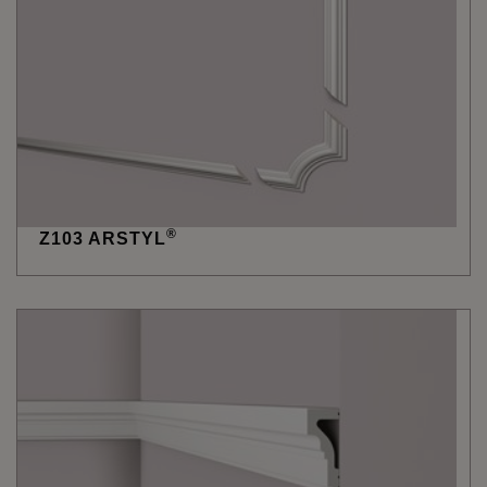
®
Z103 ARSTYL